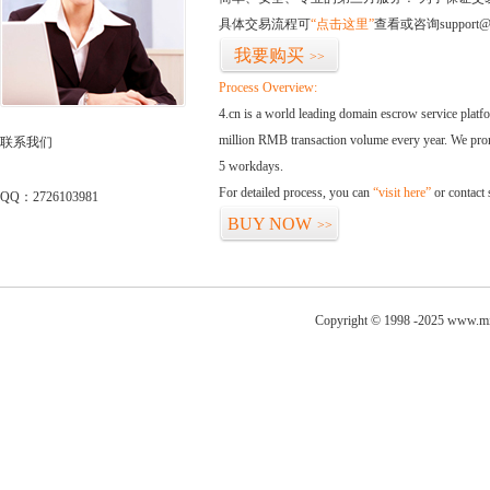
具体交易流程可
“点击这里”
查看或咨询support@
我要购买
>>
Process Overview:
4.cn is a world leading domain escrow service plat
million RMB transaction volume every year. We promi
联系我们
5 workdays.
For detailed process, you can
“visit here”
or contact
QQ：2726103981
BUY NOW
>>
Copyright © 1998 -2025 www.mia