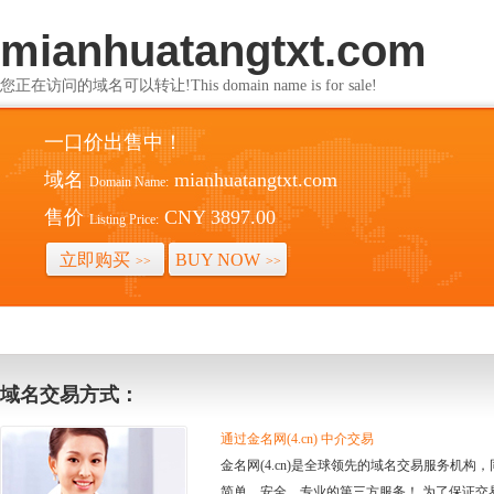
mianhuatangtxt.com
您正在访问的域名可以转让!This domain name is for sale!
一口价出售中！
域名
mianhuatangtxt.com
Domain Name:
售价
CNY 3897.00
Listing Price:
立即购买
BUY NOW
>>
>>
域名交易方式：
通过金名网(4.cn) 中介交易
金名网(4.cn)是全球领先的域名交易服务机
简单、安全、专业的第三方服务！ 为了保证交